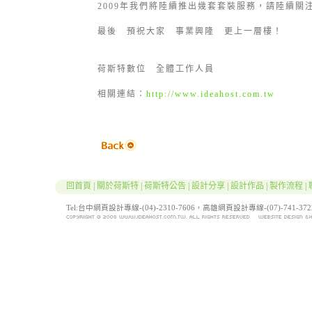
2009年我們將陸續推出幾套套裝服務，請陸續關
最後 預祝大家 事業興隆 更上一層樓！
荷斯特數位 全體工作人員
相關連結：
http://www.ideahost.com.tw
回首頁
|
關於荷斯特
|
荷斯特公告
|
設計分享
|
設計作品
|
製作流程
|
Tel:台中網頁設計專線-(04)-2310-7606，高雄網頁設計專線-(07)-741-3722 / F