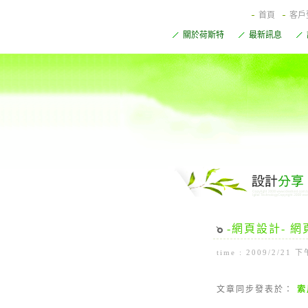
首頁
客戶
關於荷斯特
最新訊息
-網頁設計- 
time : 2009/2/2
文章同步發表於：
索