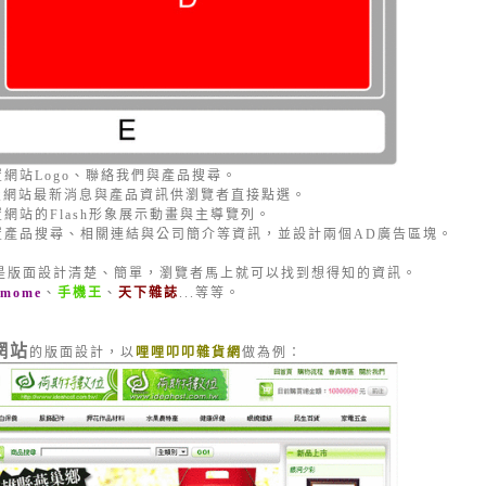
置網站Logo、聯絡我們與產品搜尋。
置網站最新消息與產品資訊供瀏覽者直接點選。
網站的Flash形象展示動畫與主導覽列。
置產品搜尋、相關連結與公司簡介等資訊，並設計兩個AD廣告區塊。
是版面設計清楚、簡單，瀏覽者馬上就可以找到想得知的資訊。
emome
、
手機王
、
天下雜誌
...等等。
網站
的版面設計，以
哩哩叩叩雜貨網
做為例：