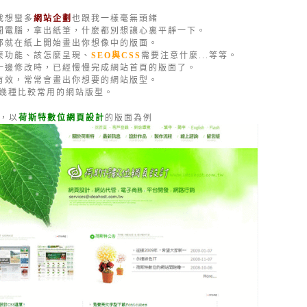
我想蠻多
網站企劃
也跟我一樣毫無頭緒
開電腦，拿出紙筆，什麼都別想讓心裏平靜一下。
那就在紙上開始畫出你想像中的版面。
麼功能、該怎麼呈現、
SEO與CSS
需要注意什麼...等等。
一邊修改時，已經慢慢完成網站首頁的版面了。
有效，常常會畫出你想要的網站版型。
紹幾種比較常用的網站版型。
，以
荷斯特數位網頁設計
的版面為例