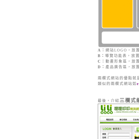
A：
網站LOGO，放
B：
導覽功能表，放
C：
動畫形象區，放置
D：
產品廣告區，放
兩欄式網站的優點就
類似的兩欄式網站如
三欄式
最後，介紹