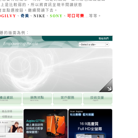
覽上是比較弱的，所以將資訊呈現半閱讀狀態
者並點選按鈕，繼續閱讀下去。
OGILVY
、
奇美
、
NIKE
、
SONY
、
可口可樂
...等等。
碁的版面為例：