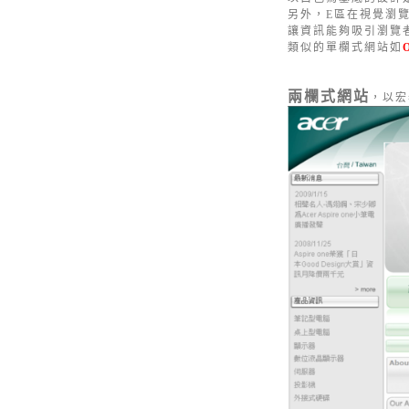
另外，E區在視覺瀏
讓資訊能夠吸引瀏覽
類似的單欄式網站如
兩欄式網站
，以宏