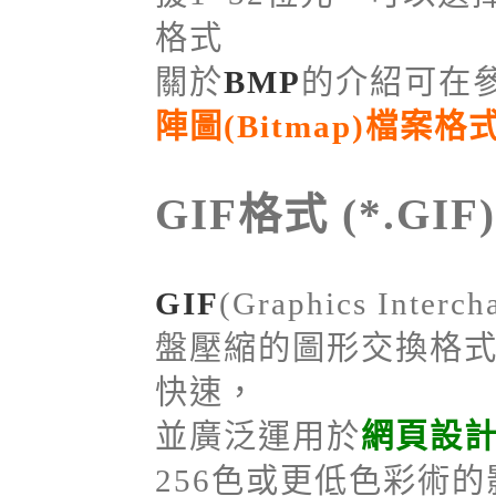
格式
關於
BMP
的介紹可在參
陣圖(Bitmap)檔案格
GIF格式 (*.GIF)
GIF
(Graphics Inte
盤壓縮的圖形交換格
快速，
並廣泛運用於
網頁設
256色或更低色彩術